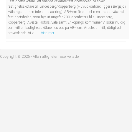
Fastighetsskötare i ett snabbt växande fastighetsbolag. Vi söker
Industriell tillverkning
Behandlingsassistent/Socialpedagog
fastighetsskötare till Lindesberg/Kopparberg (Huvudkontoret ligger i Bergsjö i
Hälsingland men inte din placering). AB-Hem är ett litet men snabbt växande
fastighetsbolag, som hyr ut ungefär 700 lägenheter i bl a Lindesberg,
Installation, drift, underhåll
Tandsköterska
Kopparberg, Avesta, Hofors, Sala samt Enköpings kommuner Vi söker nu dig
som vill bli fastighetsskötare hos oss på AB-hem. Arbetet är fritt, rörligt och
omväxlande. Vi vi...
Visa mer
Kropps- och skönhetsvård
Budbilsförare
Kultur, media, design
Tidningsbud/Tidningsdistributör
Copyright © 2026 - Alla rättigheter reserverade.
Militärt arbete
Lärare i fritidshem/Fritidspedagog
Naturbruk
Taxiförare/Taxichaufför
Naturvetenskapligt arbete
Läkarsekreterare/Vårdadmin/Medicinsk
sekreterare
Pedagogiskt arbete
Lastbilsförare m.fl.
Sanering och renhållning