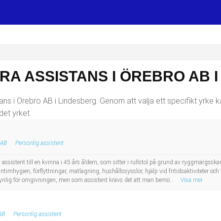
RA ASSISTANS I ÖREBRO AB 
ans i Örebro AB i Lindesberg. Genom att välja ett specifikt yrke ka
det yrket.
 AB
Personlig assistent
 assistent till en kvinna i 45 års åldern, som sitter i rullstol på grund av ryggmärgs
 intimhygien, förflyttningar, matlagning, hushållssysslor, hjälp vid fritidsaktiviteter 
synlig för omgivningen, men som assistent krävs det att man bemö...
Visa mer
AB
Personlig assistent