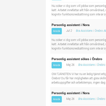
Industriell tillverkning
Behandlingsassistent/Socialpedagog
Nu söker vi dig som vill jobba som personlig
katt. Arbetet innefattar allt från omvårdnad,
kognitiv funktionsnedsättning som inte är 
Installation, drift, underhåll
Tandsköterska
Personlig assistent i Nora
Kropps- och skönhetsvård
Budbilsförare
Jul 2
Bra Assistans i Örebro A
Ansök
Kultur, media, design
Tidningsbud/Tidningsdistributör
Nu söker vi dig som vill jobba som personlig
katt. Arbetet innefattar allt från omvårdnad,
kognitiv funktionsnedsättning som inte är 
Militärt arbete
Lärare i fritidshem/Fritidspedagog
Personlig assistent sökes i Örebro
Naturbruk
Taxiförare/Taxichaufför
Maj 26
Bra Assistans i Örebro
Ansök
Naturvetenskapligt arbete
Läkarsekreterare/Vårdadmin/Medicinsk sekreterare
OM TJÄNSTEN Vi har nu en ledig tjänst erbju
Örebro! Du får här möjligheten att göra skilln
arbetsuppgifter och arbetstempo, ingen dag ä
Pedagogiskt arbete
Lastbilsförare m.fl.
Personlig assistent i Nora
Sanering och renhållning
Fastighetsskötare
Maj 26
Bra Assistans i Örebro
Ansök