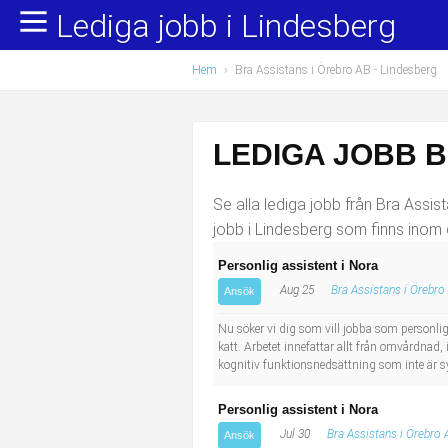
Lediga jobb i Lindesberg
Yrkesområden
Populära jobb
Hem
›
Bra Assistans i Örebro AB - Lindesberg
Administration, ekonomi, juridik
Undersköterska, hemtjänst och äldreboende
Bygg och anläggning
Städare/Lokalvårdare
LEDIGA JOBB B
Chefer och verksamhetsledare
Barnskötare
Se alla lediga jobb från Bra Assist
Data/IT
Lärare i förskola/Förskollärare
jobb i Lindesberg som finns inom 
Personlig assistent i Nora
Försäljning, inköp, marknadsföring
Lagerarbetare
Aug 25
Bra Assistans i Örebro
Ansök
Hantverksyrken
Bussförare/Busschaufför
Nu söker vi dig som vill jobba som personlig
katt. Arbetet innefattar allt från omvårdnad,
kognitiv funktionsnedsättning som inte är 
Hotell, restaurang, storhushåll
Elevassistent
Personlig assistent i Nora
Hälso- och sjukvård
Personlig assistent
Jul 30
Bra Assistans i Örebro 
Ansök