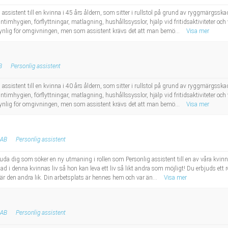
 assistent till en kvinna i 45 års åldern, som sitter i rullstol på grund av ryggmärgs
 intimhygien, förflyttningar, matlagning, hushållssysslor, hjälp vid fritidsaktiviteter 
synlig för omgivningen, men som assistent krävs det att man bemö...
Visa mer
B
Personlig assistent
 assistent till en kvinna i 40 års åldern, som sitter i rullstol på grund av ryggmärgs
 intimhygien, förflyttningar, matlagning, hushållssysslor, hjälp vid fritidsaktiviteter 
synlig för omgivningen, men som assistent krävs det att man bemö...
Visa mer
 AB
Personlig assistent
da dig som söker en ny utmaning i rollen som Personlig assistent till en av våra kvinn
ad i denna kvinnas liv så hon kan leva ett liv så likt andra som möjligt! Du erbjuds ett r
r den andra lik. Din arbetsplats är hennes hem och var än...
Visa mer
 AB
Personlig assistent