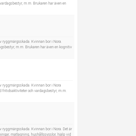
och vardagsbestyr, m.m. Brukaren har även en
nd av ryggmärgsskada. Kvinnan bor i Nora.
rdagsbestyr, m.m. Brukaren har även en kognitiv
nd av ryggmärgsskada. Kvinnan bor i Nora
d fritidsaktiviteter och vardagsbestyr, m.m.
d av ryggmärgsskada. Kvinnan bor i Nora. Det är
tningar, matlagning, hushållssysslor, hjälp vid