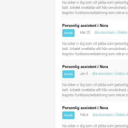
Socialt arbete
Informatör/Kommunikatör
Nu söker vi dig som vill jobba som personlig
katt. Arbetet innefattar allt från omvårdnad,
kognitiv funktionsnedsättning som inte är 
Säkerhetsarbete
Brevbärare
Personlig assistent i Nora
Tekniskt arbete
Sjuksköterska, grundutbildad
Mar 20
Bra Assistans i Örebro
Ansök
Nu söker vi dig som vill jobba som personlig
Transport
Kock, storhushåll
katt. Arbetet innefattar allt från omvårdnad,
kognitiv funktionsnedsättning som inte är 
Undersköterska, vård- o specialavd. o mottagning
Personlig assistent i Nora
Bibliotekarie
Jan 3
Bra Assistans i Örebro 
Ansök
Nu söker vi dig som vill jobba som personlig
Administrativ assistent
katt. Arbetet innefattar allt från omvårdnad,
kognitiv funktionsnedsättning som inte är 
Lärare i gymnasiet
Personlig assistent i Nora
Feb 6
Bra Assistans i Örebro 
Ansök
Nu söker vi dig som vill jobba som personlig