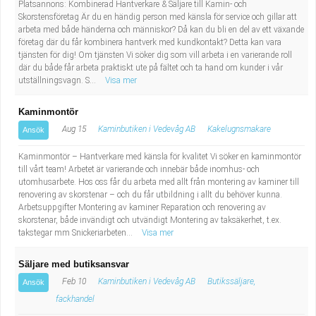
Platsannons: Kombinerad Hantverkare & Säljare till Kamin- och
Industriell tillverkning
Behandlingsassistent/Socialpedagog
Skorstensföretag Är du en händig person med känsla för service och gillar att
arbeta med både händerna och människor? Då kan du bli en del av ett växande
företag där du får kombinera hantverk med kundkontakt? Detta kan vara
Installation, drift, underhåll
Tandsköterska
tjänsten för dig! Om tjänsten Vi söker dig som vill arbeta i en varierande roll
där du både får arbeta praktiskt ute på fältet och ta hand om kunder i vår
utställningsvagn. S...
Kropps- och skönhetsvård
Budbilsförare
Visa mer
Kaminmontör
Kultur, media, design
Tidningsbud/Tidningsdistributör
Aug 15
Kaminbutiken i Vedevåg AB
Kakelugnsmakare
Ansök
Militärt arbete
Lärare i fritidshem/Fritidspedagog
Kaminmontör – Hantverkare med känsla för kvalitet Vi söker en kaminmontör
till vårt team! Arbetet är varierande och innebär både inomhus- och
utomhusarbete. Hos oss får du arbeta med allt från montering av kaminer till
Naturbruk
Taxiförare/Taxichaufför
renovering av skorstenar – och du får utbildning i allt du behöver kunna.
Arbetsuppgifter Montering av kaminer Reparation och renovering av
Naturvetenskapligt arbete
Läkarsekreterare/Vårdadmin/Medicinsk
skorstenar, både invändigt och utvändigt Montering av taksäkerhet, t.ex.
takstegar mm Snickeriarbeten...
Visa mer
sekreterare
Pedagogiskt arbete
Säljare med butiksansvar
Feb 10
Kaminbutiken i Vedevåg AB
Butikssäljare,
Ansök
Lastbilsförare m.fl.
Sanering och renhållning
fackhandel