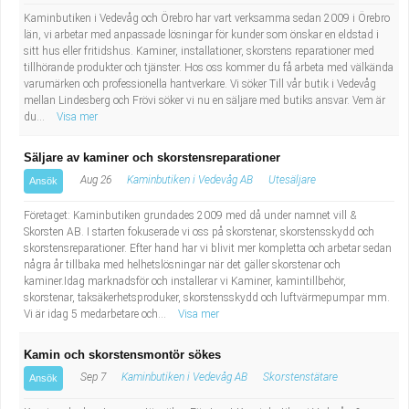
Kaminbutiken i Vedevåg och Örebro har vart verksamma sedan 2009 i Örebro
län, vi arbetar med anpassade lösningar för kunder som önskar en eldstad i
sitt hus eller fritidshus. Kaminer, installationer, skorstens reparationer med
tillhörande produkter och tjänster. Hos oss kommer du få arbeta med välkända
varumärken och professionella hantverkare. Vi söker Till vår butik i Vedevåg
mellan Lindesberg och Frövi söker vi nu en säljare med butiks ansvar. Vem är
du...
Visa mer
Säljare av kaminer och skorstensreparationer
Aug 26
Kaminbutiken i Vedevåg AB
Utesäljare
Ansök
Företaget: Kaminbutiken grundades 2009 med då under namnet vill &
Skorsten AB. I starten fokuserade vi oss på skorstenar, skorstensskydd och
skorstensreparationer. Efter hand har vi blivit mer kompletta och arbetar sedan
några år tillbaka med helhetslösningar när det gäller skorstenar och
kaminer.Idag marknadsför och installerar vi Kaminer, kamintillbehör,
skorstenar, taksäkerhetsproduker, skorstensskydd och luftvärmepumpar mm.
Vi är idag 5 medarbetare och...
Visa mer
Kamin och skorstensmontör sökes
Sep 7
Kaminbutiken i Vedevåg AB
Skorstenstätare
Ansök