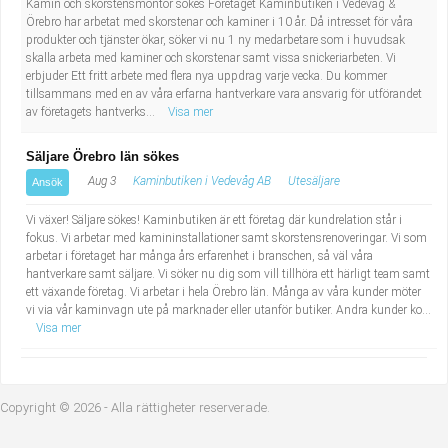
Kamin och skorstensmontör sökes Företaget Kaminbutiken i Vedevåg &
Örebro har arbetat med skorstenar och kaminer i 10 år. Då intresset för våra
produkter och tjänster ökar, söker vi nu 1 ny medarbetare som i huvudsak
skalla arbeta med kaminer och skorstenar samt vissa snickeriarbeten. Vi
erbjuder Ett fritt arbete med flera nya uppdrag varje vecka. Du kommer
tillsammans med en av våra erfarna hantverkare vara ansvarig för utförandet
av företagets hantverks...
Visa mer
Säljare Örebro län sökes
Aug 3
Kaminbutiken i Vedevåg AB
Utesäljare
Ansök
Vi växer! Säljare sökes! Kaminbutiken är ett företag där kundrelation står i
fokus. Vi arbetar med kamininstallationer samt skorstensrenoveringar. Vi som
arbetar i företaget har många års erfarenhet i branschen, så väl våra
hantverkare samt säljare. Vi söker nu dig som vill tillhöra ett härligt team samt
ett växande företag. Vi arbetar i hela Örebro län. Många av våra kunder möter
vi via vår kaminvagn ute på marknader eller utanför butiker. Andra kunder ko...
Visa mer
Copyright © 2026 - Alla rättigheter reserverade.