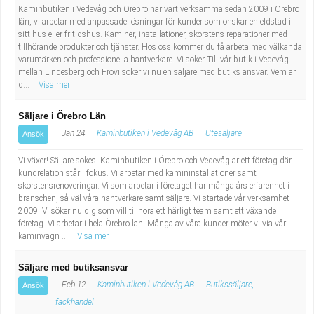
Fastighetsskötare
Socialt arbete
Kaminbutiken i Vedevåg och Örebro har vart verksamma sedan 2009 i Örebro
län, vi arbetar med anpassade lösningar för kunder som önskar en eldstad i
sitt hus eller fritidshus. Kaminer, installationer, skorstens reparationer med
Informatör/Kommunikatör
Säkerhetsarbete
tillhörande produkter och tjänster. Hos oss kommer du få arbeta med välkända
varumärken och professionella hantverkare. Vi söker Till vår butik i Vedevåg
mellan Lindesberg och Frövi söker vi nu en säljare med butiks ansvar. Vem är
Brevbärare
Tekniskt arbete
d...
Visa mer
Sjuksköterska, grundutbildad
Transport
Säljare i Örebro Län
Jan 24
Kaminbutiken i Vedevåg AB
Utesäljare
Ansök
Kock, storhushåll
Vi växer! Säljare sökes! Kaminbutiken i Örebro och Vedevåg är ett företag där
kundrelation står i fokus. Vi arbetar med kamininstallationer samt
Undersköterska, vård- o specialavd. o mottagning
skorstensrenoveringar. Vi som arbetar i företaget har många års erfarenhet i
branschen, så väl våra hantverkare samt säljare. Vi startade vår verksamhet
2009. Vi söker nu dig som vill tillhöra ett härligt team samt ett växande
Bibliotekarie
företag. Vi arbetar i hela Örebro län. Många av våra kunder möter vi via vår
kaminvagn ...
Visa mer
Administrativ assistent
Säljare med butiksansvar
Lärare i gymnasiet
Feb 12
Kaminbutiken i Vedevåg AB
Butikssäljare,
Ansök
fackhandel