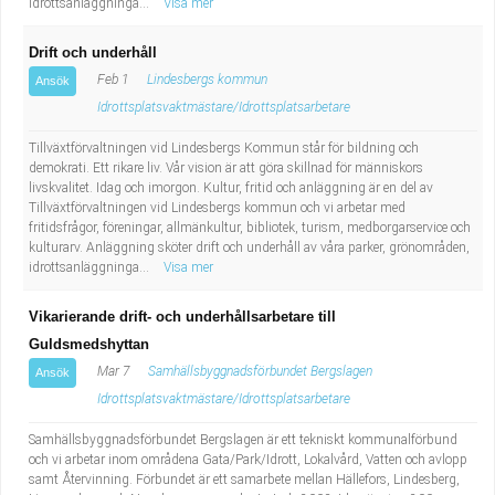
idrottsanläggninga...
Visa mer
Fastighetsskötare
Socialt arbete
Drift och underhåll
Informatör/Kommunikatör
Säkerhetsarbete
Feb 1
Lindesbergs kommun
Ansök
Idrottsplatsvaktmästare/Idrottsplatsarbetare
Brevbärare
Tekniskt arbete
Tillväxtförvaltningen vid Lindesbergs Kommun står för bildning och
demokrati. Ett rikare liv. Vår vision är att göra skillnad för människors
Sjuksköterska, grundutbildad
Transport
livskvalitet. Idag och imorgon. Kultur, fritid och anläggning är en del av
Tillväxtförvaltningen vid Lindesbergs kommun och vi arbetar med
Kock, storhushåll
fritidsfrågor, föreningar, allmänkultur, bibliotek, turism, medborgarservice och
kulturarv. Anläggning sköter drift och underhåll av våra parker, grönområden,
idrottsanläggninga...
Visa mer
Undersköterska, vård- o specialavd. o mottagning
Vikarierande drift- och underhållsarbetare till
Bibliotekarie
Guldsmedshyttan
Mar 7
Samhällsbyggnadsförbundet Bergslagen
Ansök
Administrativ assistent
Idrottsplatsvaktmästare/Idrottsplatsarbetare
Samhällsbyggnadsförbundet Bergslagen är ett tekniskt kommunalförbund
Lärare i gymnasiet
och vi arbetar inom områdena Gata/Park/Idrott, Lokalvård, Vatten och avlopp
samt Återvinning. Förbundet är ett samarbete mellan Hällefors, Lindesberg,