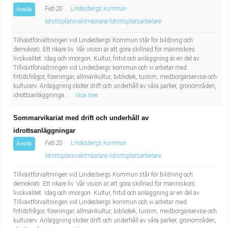
Industriell tillverkning
Behandlingsassistent/Socialpedagog
Feb 20
Lindesbergs kommun
Ansök
Idrottsplatsvaktmästare/Idrottsplatsarbetare
Installation, drift, underhåll
Tandsköterska
Tillväxtförvaltningen vid Lindesbergs Kommun står för bildning och
demokrati. Ett rikare liv. Vår vision är att göra skillnad för människors
Kropps- och skönhetsvård
Budbilsförare
livskvalitet. Idag och imorgon. Kultur, fritid och anläggning är en del av
Tillväxtförvaltningen vid Lindesbergs kommun och vi arbetar med
fritidsfrågor, föreningar, allmänkultur, bibliotek, turism, medborgarservice och
Kultur, media, design
Tidningsbud/Tidningsdistributör
kulturarv. Anläggning sköter drift och underhåll av våra parker, grönområden,
idrottsanläggninga...
Visa mer
Militärt arbete
Lärare i fritidshem/Fritidspedagog
Sommarvikariat med drift och underhåll av
idrottsanläggningar
Naturbruk
Taxiförare/Taxichaufför
Feb 20
Lindesbergs kommun
Ansök
Idrottsplatsvaktmästare/Idrottsplatsarbetare
Naturvetenskapligt arbete
Läkarsekreterare/Vårdadmin/Medicinsk
Tillväxtförvaltningen vid Lindesbergs Kommun står för bildning och
sekreterare
Pedagogiskt arbete
demokrati. Ett rikare liv. Vår vision är att göra skillnad för människors
livskvalitet. Idag och imorgon. Kultur, fritid och anläggning är en del av
Tillväxtförvaltningen vid Lindesbergs kommun och vi arbetar med
Lastbilsförare m.fl.
Sanering och renhållning
fritidsfrågor, föreningar, allmänkultur, bibliotek, turism, medborgarservice och
kulturarv. Anläggning sköter drift och underhåll av våra parker, grönområden,