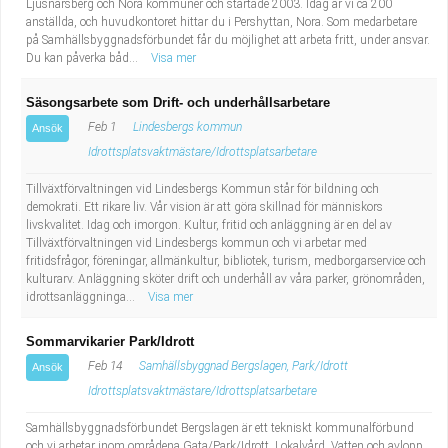
Ljusnarsberg och Nora kommuner och startade 2003. Idag är vi ca 200
anställda, och huvudkontoret hittar du i Pershyttan, Nora. Som medarbetare
på Samhällsbyggnadsförbundet får du möjlighet att arbeta fritt, under ansvar.
Du kan påverka båd...
Visa mer
Säsongsarbete som Drift- och underhållsarbetare
Feb 1
Lindesbergs kommun
Ansök
Idrottsplatsvaktmästare/Idrottsplatsarbetare
Tillväxtförvaltningen vid Lindesbergs Kommun står för bildning och
demokrati. Ett rikare liv. Vår vision är att göra skillnad för människors
livskvalitet. Idag och imorgon. Kultur, fritid och anläggning är en del av
Tillväxtförvaltningen vid Lindesbergs kommun och vi arbetar med
fritidsfrågor, föreningar, allmänkultur, bibliotek, turism, medborgarservice och
kulturarv. Anläggning sköter drift och underhåll av våra parker, grönområden,
idrottsanläggninga...
Visa mer
Sommarvikarier Park/Idrott
Feb 14
Samhällsbyggnad Bergslagen, Park/Idrott
Ansök
Idrottsplatsvaktmästare/Idrottsplatsarbetare
Samhällsbyggnadsförbundet Bergslagen är ett tekniskt kommunalförbund
och vi arbetar inom områdena Gata/Park/Idrott, Lokalvård, Vatten och avlopp