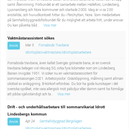
samt Återvinning. Förbundet är ett samarbete mellan Hällefors, Lindesberg,
Ljusnarsberg och Nora kommuner och startade 2003. Idag är vi ca 200
anställda, och huvudkontoret hittar du i Pershyttan, Nora. Som medarbetare
på Samhällsbyggnadsförbundet får du möjlighet att arbeta fritt, under ansvar.
Du kan påverka båd...
Visa mer
Vaktmästarassistent sökes
Mar 5
Fornaboda Travbana
Ansök
Idrottsplatsvaktmästare/Idrottsplatsarbetare
Fornaboda travbana, även kallat Sveriges grönaste bana, är en svensk
travbana belägen vid riksväg 50, cirka fyra kilometer norr om Lindesberg.
Banan invigdes 1951. Vi söker nu en vakmästarassistent för
sommarsäsongen 2021. Arbetssysslor: Gräsklippning, målning samt allmän
skötsel av anläggning. B-körkort erfordras. Du bör ha goda kunskaper i det
svenska språket, inte vara allergisk mot pälsdjur eller damm samt ha förmåga
att jobba självständigt och ta...
Visa mer
Drift - och underhållsarbetare till sommarvikariat Idrott
Lindesbergs kommun
Apr 24
Samhällsbyggnad Bergslagen
Ansök
Idrottsplatsvaktmästare/Idrottsplatsarbetare